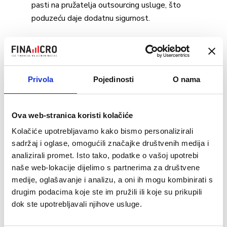
pasti na pružatelja outsourcing usluge, što
poduzeću daje dodatnu sigurnost.
6. Fleksibilnost
Outsourcing omogućuje fleksibilnost u
Privola
Pojedinosti
O nama
skaliranju usluga prema potrebama poduzeća.
Bilo da poduzeće raste ili smanjuje opseg
poslovanja, outsourcing partner može
Ova web-stranica koristi kolačiće
prilagoditi usluge prema zahtjevima, što
Kolačiće upotrebljavamo kako bismo personalizirali
internim zaposlenicima može biti izazovno.
sadržaj i oglase, omogućili značajke društvenih medija i
analizirali promet. Isto tako, podatke o vašoj upotrebi
7. Bolji uvid u poslovanje
naše web-lokacije dijelimo s partnerima za društvene
medije, oglašavanje i analizu, a oni ih mogu kombinirati s
Vanjski računovodstveni stručnjaci često
drugim podacima koje ste im pružili ili koje su prikupili
pružaju detaljne financijske analize i izvještaje
dok ste upotrebljavali njihove usluge.
koji menadžmentu omogućuju bolji uvid u
financijsko stanje poduzeća. To pomaže u